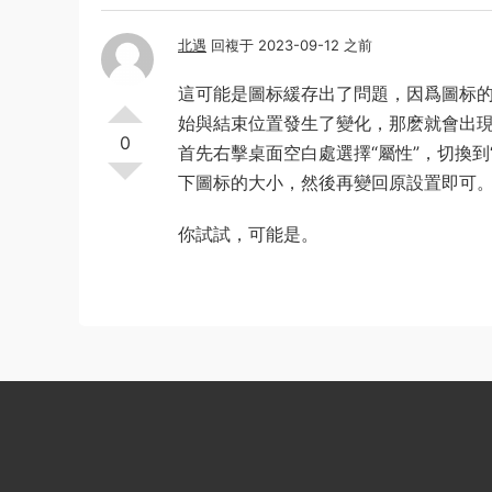
北遇
回複于 2023-09-12 之前
這可能是圖标緩存出了問題，因爲圖标
始與結束位置發生了變化，那麽就會出現
0
首先右擊桌面空白處選擇“屬性”，切換到
下圖标的大小，然後再變回原設置即可
你試試，可能是。