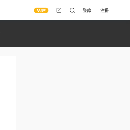
登錄
注冊
？