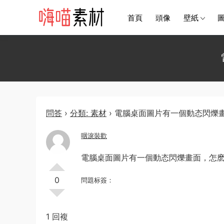
首頁
頭像
壁紙
問答
›
分類: 素材
›
電腦桌面圖片有一個動态閃爍
咽淚裝歡
電腦桌面圖片有一個動态閃爍畫面，怎
0
問題标簽：
1 回複