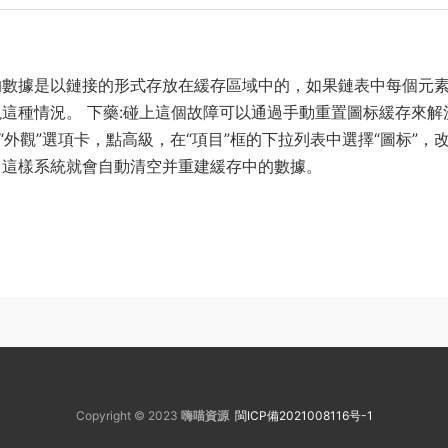
的數據是以鏈接的形式存放在緩存區域中的，如果鏈表中每個元
這種情況。 下藥:碰上這個故障可以通過手動重置圖标緩存來解
“外觀”選項卡，點高級，在“項目”框的下拉列表中選擇“圖标”，
。這樣系統就會自動清空并重建緩存中的數據。
Copyright © 2023
嗨喵資源
閩ICP備2021008116号-1