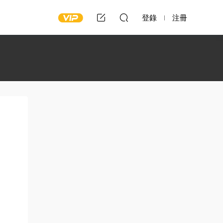
登錄
注冊