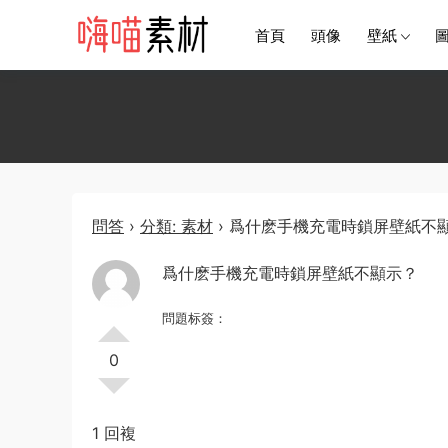
首頁
頭像
壁紙
問答
›
分類: 素材
›
爲什麽手機充電時鎖屏壁紙不
爲什麽手機充電時鎖屏壁紙不顯示？
問題标簽：
0
1 回複