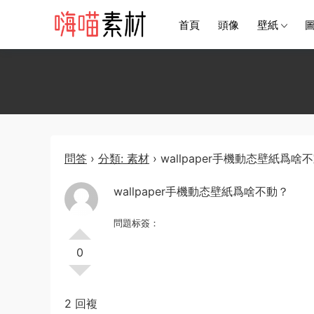
首頁
頭像
壁紙
問答
›
分類: 素材
›
wallpaper手機動态壁紙爲啥
wallpaper手機動态壁紙爲啥不動？
問題标簽：
0
2 回複