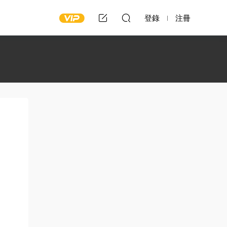
登錄
注冊