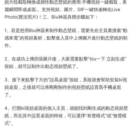
頻片段截取轉換成個性動态壁紙的應用.手機視頻一鍵截取，美
麗瞬間即成桌面.。支持視頻、圖片、GIF一鍵快速轉化Live
Photo(實況照片)！三、Biu神器具體步驟如下：
1、若是想用Biu神器來制作動态壁紙，需要先在主頁裏搜索“動
感來電”的視頻素材，點擊進入其中上傳圖片進行動态壁紙的制
作。
2、在成功上傳四張圖片後，大家需要點擊“biu一下 立刻生成”
按鈕，就可以制作出動态視頻壁紙了。
3、接下來點擊下方的“設爲桌面”按鈕，系統就會幫助安裝bi視
頻桌面，之後就可以将剛剛制作的視頻壁紙設置爲手機桌面
了。
4、打開bi視頻桌面的個人主頁，就能找到剛生成的動态視頻壁
紙，而在其中設置桌面的時候，可以選擇“有聲模式”或“無聲模
式”。