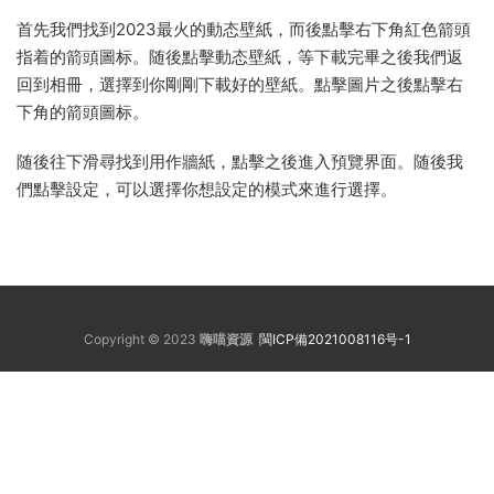
首先我們找到2023最火的動态壁紙，而後點擊右下角紅色箭頭
指着的箭頭圖标。随後點擊動态壁紙，等下載完畢之後我們返
回到相冊，選擇到你剛剛下載好的壁紙。點擊圖片之後點擊右
下角的箭頭圖标。
随後往下滑尋找到用作牆紙，點擊之後進入預覽界面。随後我
們點擊設定，可以選擇你想設定的模式來進行選擇。
Copyright © 2023
嗨喵資源
閩ICP備2021008116号-1