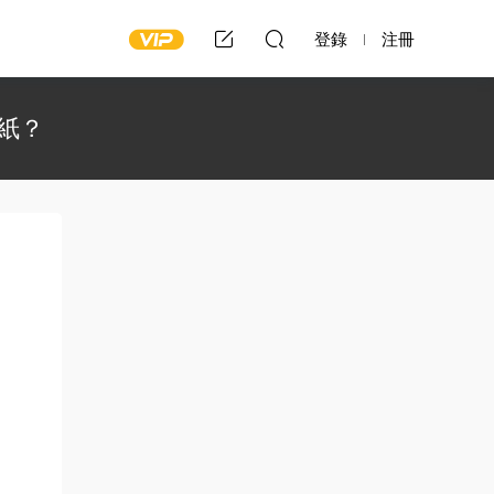
登錄
注冊
紙？