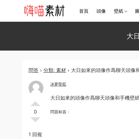
首頁
頭像
壁紙
大
問答
›
分類: 素材
›
大日如來的頭像作爲聊天頭像
冰夢聖藍
大日如來的頭像作爲聊天頭像和手機壁
0
問題标簽：
1 回複