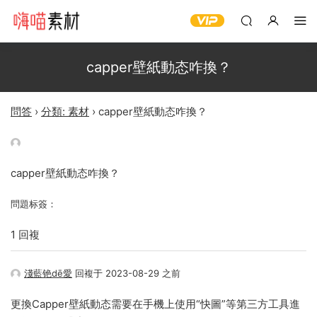
capper壁紙動态咋換？
問答
›
分類: 素材
›
capper壁紙動态咋換？
capper壁紙動态咋換？
問題标簽：
1 回複
淺藍铯dē愛
回複于 2023-08-29 之前
更換Capper壁紙動态需要在手機上使用“快圖”等第三方工具進