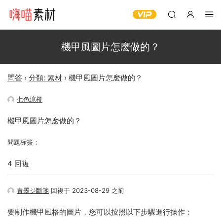
機甲風圖片怎麽做的？
問答
›
分類: 素材
›
機甲風圖片怎麽做的？
七色涼橙
機甲風圖片怎麽做的？
問題标簽：
4 回複
青墨ジ斷箋
回複于 2023-08-29 之前
要制作機甲風格的圖片，您可以按照以下步驟進行操作：