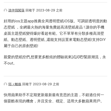
誰伴我闖蕩
回複于 2023-08-29 之前
好用的ios主題app推薦全局透明壁紙iOS版。可調節透明度的動
态壁紙 ，全網最火熱的海量免費超高清壁紙産品 ! 讓你的手機
桌面主題壁紙變得爆好看超有範。它不單單有分類多種高清壁
紙、動态壁紙、透明壁紙 ,還能支持設置來電動态壁紙!支持DIY
屬于自己的原創壁紙!
親愛的壁紙控們,想要更多酷炫的體驗就來試試吧!緊跟潮流，永
不out。
陌ㄨ離殇
回複于 2023-08-29 之前
快用蘋果助手不定期更新最新最有意思的主題，不錯過任何一
個耍酷表現的機會，并且安全、穩定、适用大多數蘋果用戶。