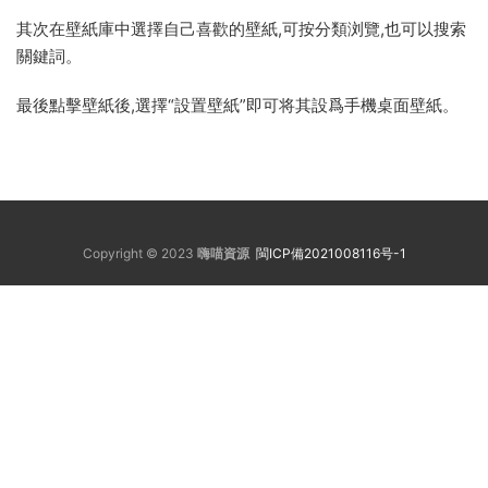
其次在壁紙庫中選擇自己喜歡的壁紙,可按分類浏覽,也可以搜索
關鍵詞。
最後點擊壁紙後,選擇“設置壁紙”即可将其設爲手機桌面壁紙。
Copyright © 2023
嗨喵資源
閩ICP備2021008116号-1