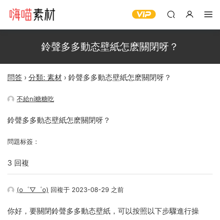
鈴聲多多動态壁紙怎麽關閉呀？
問答
›
分類: 素材
›
鈴聲多多動态壁紙怎麽關閉呀？
不給ní糖糖吃
鈴聲多多動态壁紙怎麽關閉呀？
問題标簽：
3 回複
(o゜▽゜o)
回複于 2023-08-29 之前
你好，要關閉鈴聲多多動态壁紙，可以按照以下步驟進行操