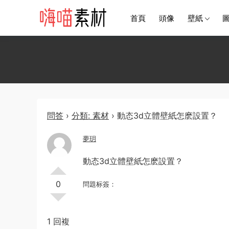
首頁
頭像
壁紙
問答
›
分類: 素材
›
動态3d立體壁紙怎麽設置？
夢玥
動态3d立體壁紙怎麽設置？
0
問題标簽：
1 回複