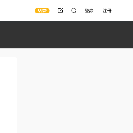
登錄
注冊