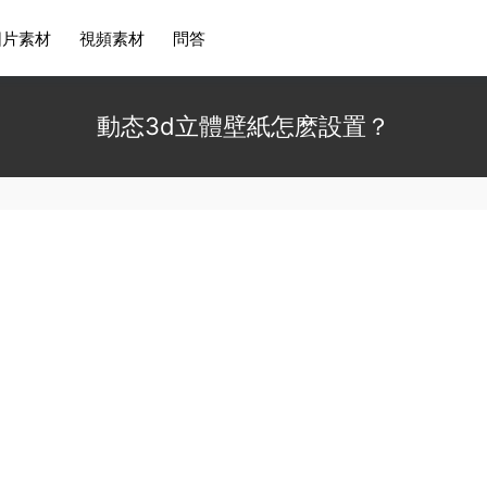
圖片素材
視頻素材
問答
動态3d立體壁紙怎麽設置？