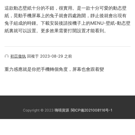
這款動态壁紙十分的不錯，很實用。是一款十分可愛的動态壁
紙，晃動手機屏幕上的兔子就會四處跑開，靜止後就會出現有
兔子組成的時鍾。下載安裝後請按機子上的MENU-壁紙-動态壁
紙裏就可以設置。更多效果需要打開設置才能看到。
初苡傲纨
回複于 2023-08-29 之前
重力感應就是你把手機轉個角度，屏幕也會跟着變
Copyright © 2023
嗨喵資源
閩ICP備2021008116号-1