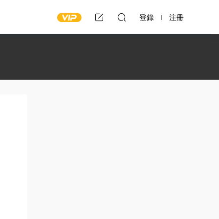
登錄
注冊