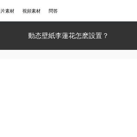
圖片素材
視頻素材
問答
動态壁紙李蓮花怎麽設置？