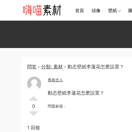
首頁
頭像
壁紙
問答
›
分類: 素材
›
動态壁紙李蓮花怎麽設置？
舊巷念人
動态壁紙李蓮花怎麽設置？
0
問題标簽：
1 回複