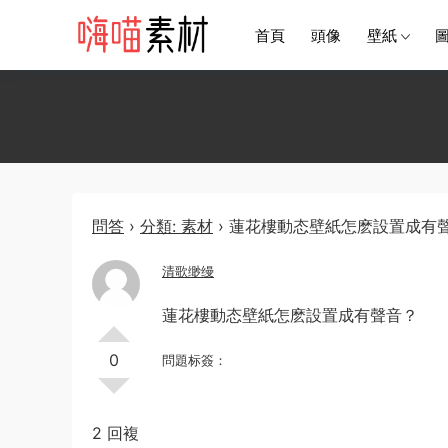
首頁
頭像
壁紙
問答
›
分類: 素材
›
蓮花樓動态壁紙怎麽設置成有
清歌缈缦
蓮花樓動态壁紙怎麽設置成有聲音？
0
問題标簽：
2 回複