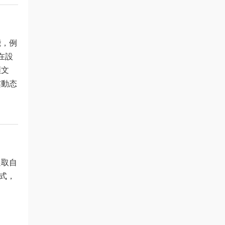
能，例
在設
頻文
樓動态
選取自
式，