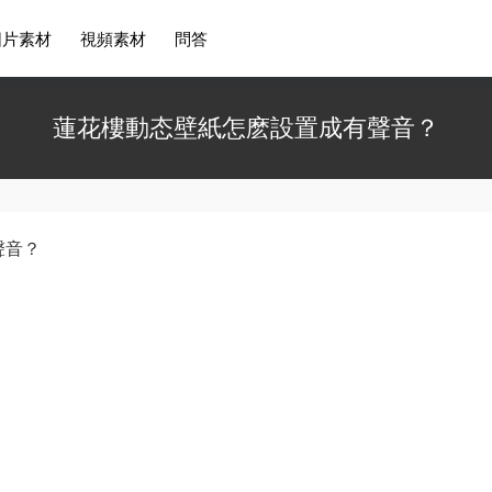
圖片素材
視頻素材
問答
蓮花樓動态壁紙怎麽設置成有聲音？
聲音？