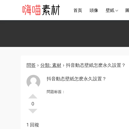
首頁
頭像
壁紙
問答
›
分類: 素材
›
抖音動态壁紙怎麽永久設置？
抖音動态壁紙怎麽永久設置？
問題标簽：
0
1 回複