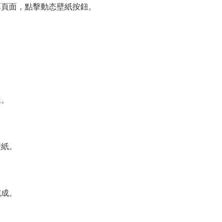
享頁面，點擊動态壁紙按鈕。
。
鈕。
壁紙。
完成。