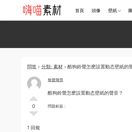
首頁
頭像
壁紙
問答
›
分類: 素材
›
酷狗鈴聲怎麽設置動态壁紙的
無聲飛雪
酷狗鈴聲怎麽設置動态壁紙的聲音？
0
問題标簽：
1 回複