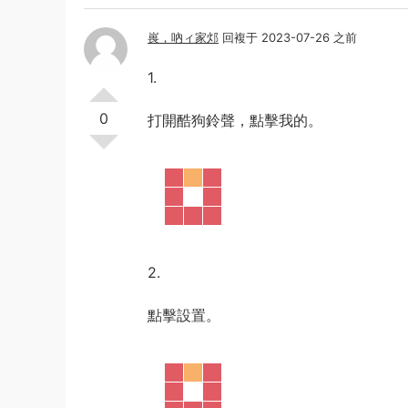
嵔，吶ィ家邩
回複于 2023-07-26 之前
1.
0
打開酷狗鈴聲，點擊我的。
2.
點擊設置。