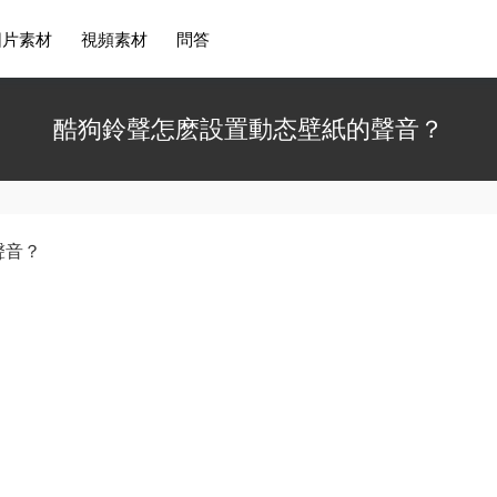
圖片素材
視頻素材
問答
酷狗鈴聲怎麽設置動态壁紙的聲音？
聲音？