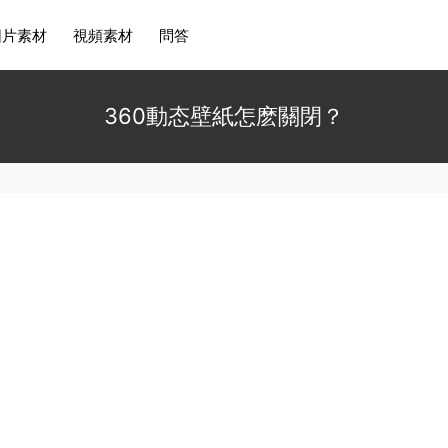
圖片素材
視頻素材
問答
360動态壁紙怎麽關閉？