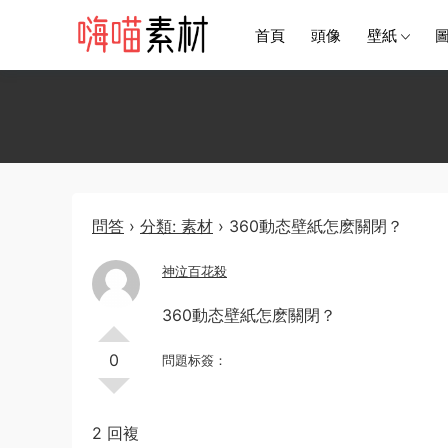
首頁
頭像
壁紙
問答
›
分類: 素材
›
360動态壁紙怎麽關閉？
神泣百花殺
360動态壁紙怎麽關閉？
0
問題标簽：
2 回複