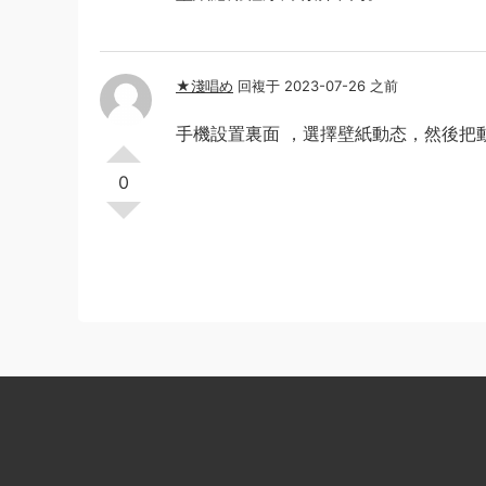
★淺唱め
回複于 2023-07-26 之前
手機設置裏面 ，選擇壁紙動态，然後把
0