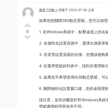
菰單↗垨糇ァ
回複于 2023-07-26 之前
如果您想關閉360動态壁紙，您可以按
0
1. 在Windows系統中，點擊桌面上的
2. 在個性化設置頁面中，選擇左側菜單
3. 在背景設置頁面的右側，您應該能夠看
4. 在選擇壁紙的列表中，找到并選擇除
5. 如果您不希望使用任何動态壁紙，可
6. 關閉個性化設置窗口後，您的桌面
請注意，這些步驟是針對Windows系
壁紙應用程序而有所不同。