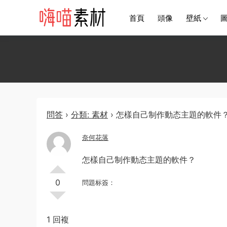
首頁
頭像
壁紙
問答
›
分類: 素材
›
怎樣自己制作動态主題的軟件
奈何花落
怎樣自己制作動态主題的軟件？
0
問題标簽：
1 回複