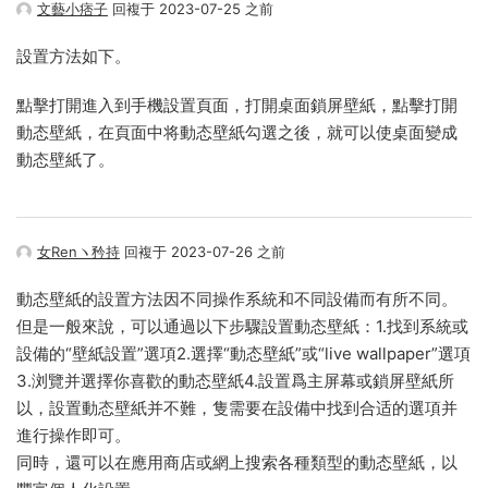
文藝小痞子
回複于 2023-07-25 之前
設置方法如下。
點擊打開進入到手機設置頁面，打開桌面鎖屏壁紙，點擊打開
動态壁紙，在頁面中将動态壁紙勾選之後，就可以使桌面變成
動态壁紙了。
女Renヽ矜持
回複于 2023-07-26 之前
動态壁紙的設置方法因不同操作系統和不同設備而有所不同。
但是一般來說，可以通過以下步驟設置動态壁紙：1.找到系統或
設備的“壁紙設置”選項2.選擇“動态壁紙”或“live wallpaper”選項
3.浏覽并選擇你喜歡的動态壁紙4.設置爲主屏幕或鎖屏壁紙所
以，設置動态壁紙并不難，隻需要在設備中找到合适的選項并
進行操作即可。
同時，還可以在應用商店或網上搜索各種類型的動态壁紙，以