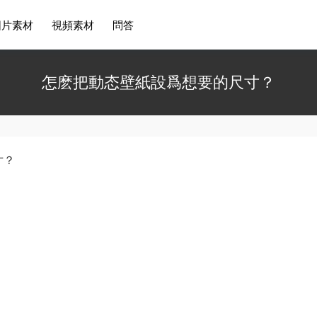
圖片素材
視頻素材
問答
怎麽把動态壁紙設爲想要的尺寸？
寸？