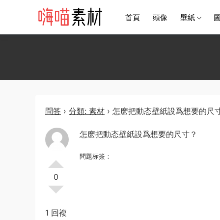
首頁
頭像
壁紙
問答
›
分類: 素材
›
怎麽把動态壁紙設爲想要的尺
怎麽把動态壁紙設爲想要的尺寸？
問題标簽：
0
1 回複