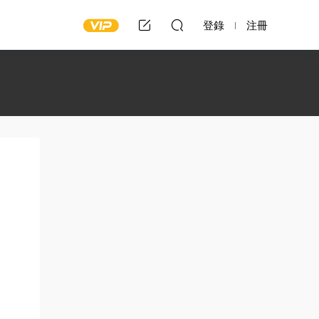
登錄
注冊