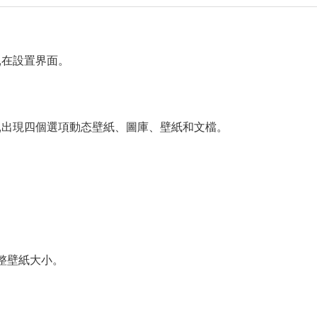
步,在設置界面。
步,出現四個選項動态壁紙、圖庫、壁紙和文檔。
整壁紙大小。