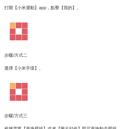
打開【小米運動】app，點擊【我的】。
步驟/方式二
選擇【小米手環】。
步驟/方式三
根據需要【更換壁紙】或者【圖片顔色】即可更換動态壁紙。