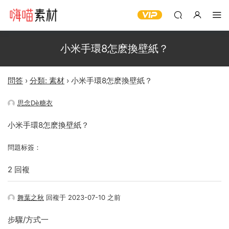
小米手環8怎麽換壁紙？
問答
›
分類: 素材
›
小米手環8怎麽換壁紙？
思念Dè糖衣
小米手環8怎麽換壁紙？
問題标簽：
2 回複
舞葉之秋
回複于 2023-07-10 之前
步驟/方式一