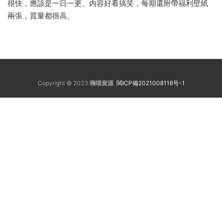
很快，應該是一日一更。内容好看搞笑，每期還附帶福利壁紙
兩張，質量都很高。
Copyright © 2023
嗨喵資源
閩ICP備2021008116号-1