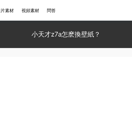
圖片素材
視頻素材
問答
小天才z7a怎麽換壁紙？