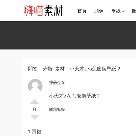
首頁
頭像
壁紙
問答
›
分類: 素材
›
小天才z7a怎麽換壁紙？
拽萌少女
小天才z7a怎麽換壁紙？
0
問題标簽：
1 回複