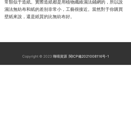
常類似于造紙。實際造紙都是用植物纖維濕法鋪網的，所以說
濕法無紡布和紙的差别非常小，工藝很接近。當然對于你購買
壁紙來說，還是紙質的比無紡布好。
Copyright © 2023
嗨喵資源
閩ICP備2021008116号-1