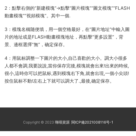
2：點擊右側的“新建模塊”→點擊“圖片模塊”“圖文模塊”“FLASH
動畫模塊”“視頻模塊”。其中一個.
3：模塊名稱随便填，用一個空格最好，在“圖片地址”中輸入圖
片的地址或是FLASH動畫模塊地址，再點擊“更多設置”，背
景、邊框選擇“無”，确定保存。
4：用鼠标調整一下圖片的大小,自己喜歡的大小。調大小很多
人都不會調,我要說說,當你保存完後,模塊就會出來!出來的時候,
很小,這時你可以把鼠标,遇到模塊右下角,就會出現,一個小尖頭!
按住鼠标不動!左右上下就可以調大了.,最後,确定保存。
Copyright © 2023
嗨喵資源
閩ICP備2021008116号-1