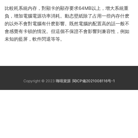
比較耗系統内存，對顯卡的顯存要求64MB以上，增大系統重
負，增加電腦電源功率消耗。動态壁紙除了占用一些内存什麽
的以外不會對電腦有什麽影響。既然電腦的配置高的話一般不
會感覺有卡頓的情況。但這個不保證不會影響到兼容性，例如
未知的藍屏，軟件閃退等等。
Copyright © 2023
嗨喵資源
閩ICP備2021008116号-1