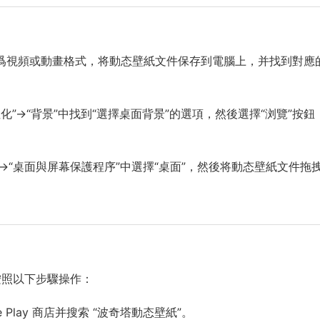
爲視頻或動畫格式，将動态壁紙文件保存到電腦上，并找到對應
個性化”->“背景”中找到“選擇桌面背景”的選項，然後選擇“浏覽”按鈕
”->“桌面與屏幕保護程序”中選擇“桌面”，然後将動态壁紙文件拖
按照以下步驟操作：
gle Play 商店并搜索 “波奇塔動态壁紙”。