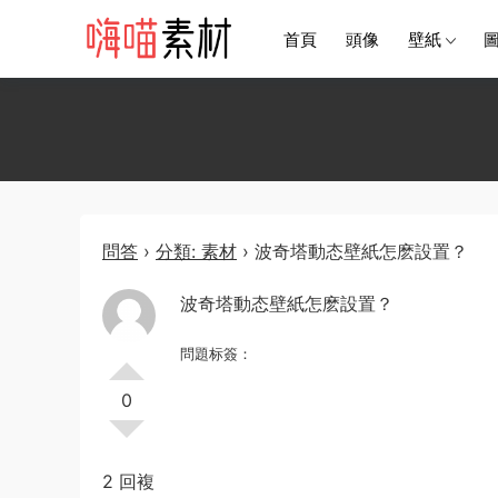
首頁
頭像
壁紙
問答
›
分類: 素材
›
波奇塔動态壁紙怎麽設置？
波奇塔動态壁紙怎麽設置？
問題标簽：
0
2 回複