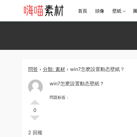
首頁
頭像
壁紙
問答
›
分類: 素材
›
win7怎麽設置動态壁紙？
win7怎麽設置動态壁紙？
問題标簽：
0
2 回複