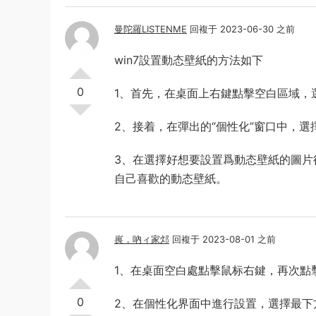
曼陀羅LISTENME
回複于 2023-06-30 之前
win7設置動态壁紙的方法如下
0
1、首先，在桌面上右鍵點擊空白區域，選
2、接着，在彈出的“個性化”窗口中，選
3、在選擇好想要設置爲動态壁紙的圖片
自己喜歡的動态壁紙。
嵔，吶ィ家邩
回複于 2023-08-01 之前
1、在桌面空白處點擊鼠标右鍵，再次點
0
2、在個性化界面中進行設置，選擇最下