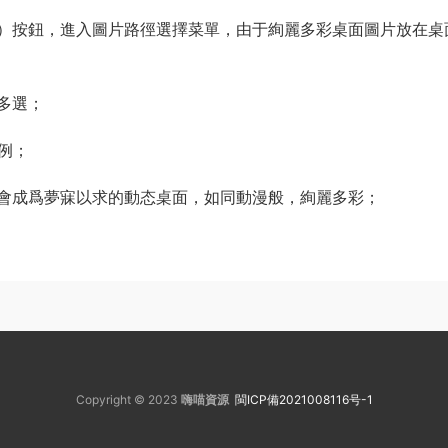
）按鈕，進入圖片路徑選擇菜單，由于絢麗多彩桌面圖片放在桌
多選；
例；
會成爲夢寐以求的動态桌面，如同動漫般，絢麗多彩；
Copyright © 2023
嗨喵資源
閩ICP備2021008116号-1