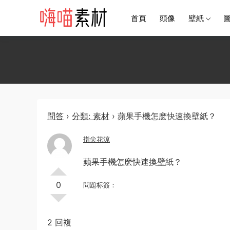
首頁
頭像
壁紙
問答
›
分類: 素材
›
蘋果手機怎麽快速換壁紙？
指尖花涼
蘋果手機怎麽快速換壁紙？
0
問題标簽：
2 回複