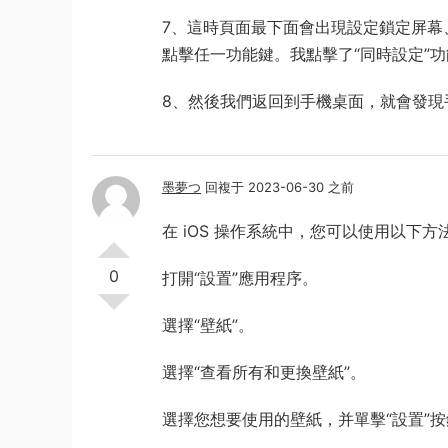
7、這時頁面最下面會出現設定鎖定屏幕
點擊任一功能鍵。我點擊了“同時設定”
8、然後我們返回到手機桌面，就會發現
墨夢つ
回複于 2023-06-30 之前
在 iOS 操作系統中，您可以使用以下
0
打開“設置”應用程序。
選擇“壁紙”。
選擇“查看所有和更換壁紙”。
選擇您想要使用的壁紙，并單擊“設置”按