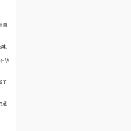
種圖
能鍵。
們在該
然了
們選