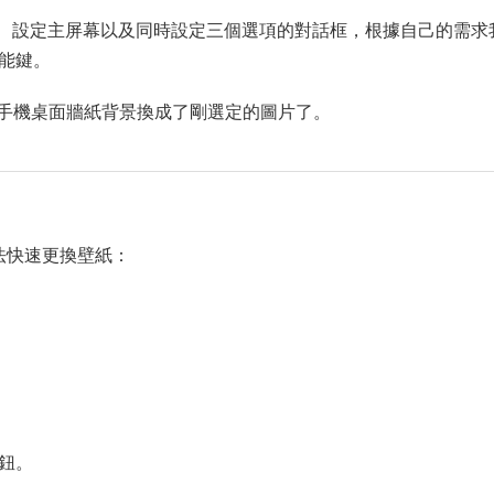
、設定主屏幕以及同時設定三個選項的對話框，根據自己的需求
功能鍵。
手機桌面牆紙背景換成了剛選定的圖片了。
方法快速更換壁紙：
鈕。