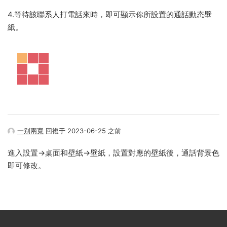
4.等待該聯系人打電話來時，即可顯示你所設置的通話動态壁
紙。
一别兩寬
回複于 2023-06-25 之前
進入設置->桌面和壁紙->壁紙，設置對應的壁紙後，通話背景色
即可修改。