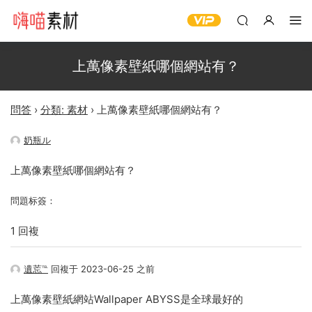
上萬像素壁紙哪個網站有？
問答
›
分類: 素材
›
上萬像素壁紙哪個網站有？
奶瓶ル
上萬像素壁紙哪個網站有？
問題标簽：
1 回複
遺莣℡
回複于 2023-06-25 之前
上萬像素壁紙網站Wallpaper ABYSS是全球最好的