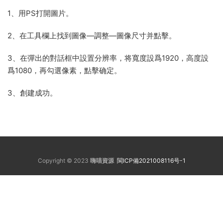
1、用PS打開圖片。
2、在工具欄上找到圖像—調整—圖像尺寸并點擊。
3、在彈出的對話框中設置分辨率，将寬度設爲1920，高度設
爲1080，再勾選像素，點擊确定。
3、創建成功。
Copyright © 2023
嗨喵資源
閩ICP備2021008116号-1