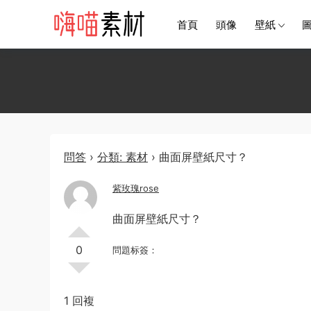
首頁
頭像
壁紙
問答
›
分類: 素材
›
曲面屏壁紙尺寸？
紫玫瑰rose
曲面屏壁紙尺寸？
0
問題标簽：
1 回複