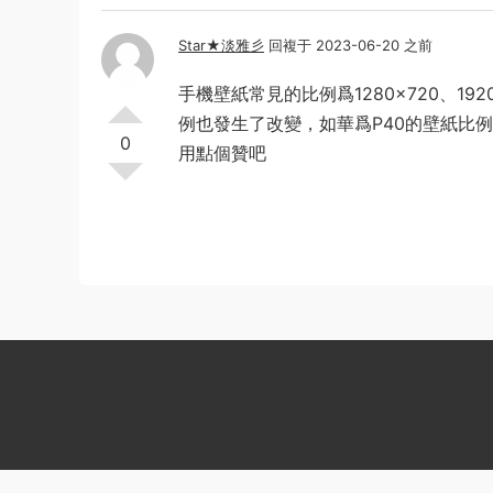
Star★淡雅彡
回複于 2023-06-20 之前
手機壁紙常見的比例爲1280×720、19
例也發生了改變，如華爲P40的壁紙比例爲23
0
用點個贊吧