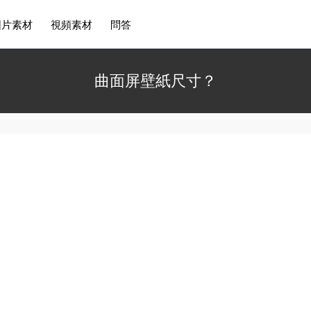
圖片素材
視頻素材
問答
曲面屏壁紙尺寸？