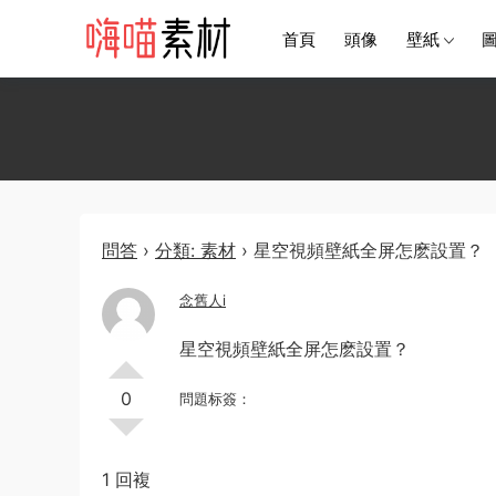
首頁
頭像
壁紙
問答
›
分類: 素材
›
星空視頻壁紙全屏怎麽設置？
念舊人i
星空視頻壁紙全屏怎麽設置？
0
問題标簽：
1 回複