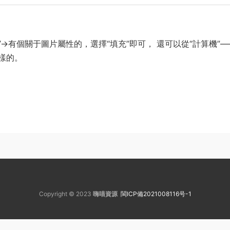
”→有個關于圖片屬性的，選擇“填充”即可， 還可以從“計算機”—–
一樣的。
Copyright © 2023
嗨喵資源
閩ICP備2021008116号-1