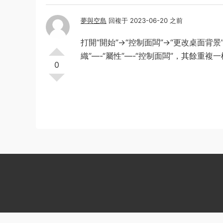
夢與空島
回複于 2023-06-20 之前
打開“開始”→“控制面闆”→“更改桌面背景
織”—-“屬性”—-“控制面闆”，其餘重複
0