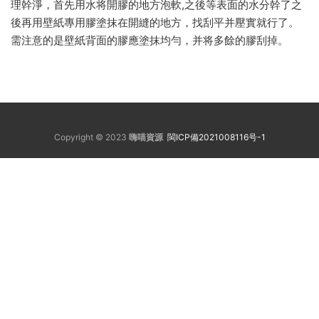
理幹淨，首先用水将開膠的地方泡軟,之後等表面的水分幹了之
後再用壁紙專用膠塗抹在開縫的地方，找刮平并壓實就行了。
需注意的是壁紙背面的膠應塗抹均勻，并将多餘的膠刮掉。
Copyright © 2023
嗨喵資源
閩ICP備2021008116号-1