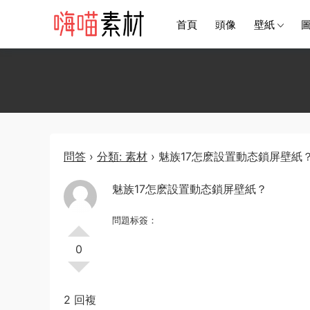
首頁
頭像
壁紙
問答
›
分類: 素材
›
魅族17怎麽設置動态鎖屏壁紙
魅族17怎麽設置動态鎖屏壁紙？
問題标簽：
0
2 回複