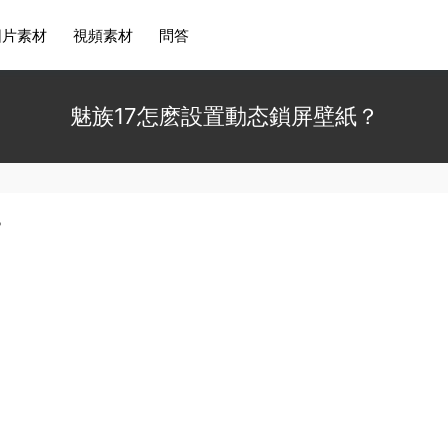
圖片素材
視頻素材
問答
魅族17怎麽設置動态鎖屏壁紙？
？