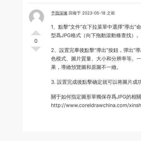
予我深擁
回複于 2023-05-18 之前
1、點擊“文件”在下拉菜單中選擇“導出
型爲JPG格式（向下拖動滾動條查找）
0
2、設置完畢後點擊“導出”按鈕，彈出“
色模式、圖片質量、大小和分辨率等。
果，導緻預覽圖和原圖不一緻。
3. 設置完成後點擊确定就可以将圖片成功
關于如何指定圖形單獨保存爲JPG的相
http://www.coreldrawchina.com/xins