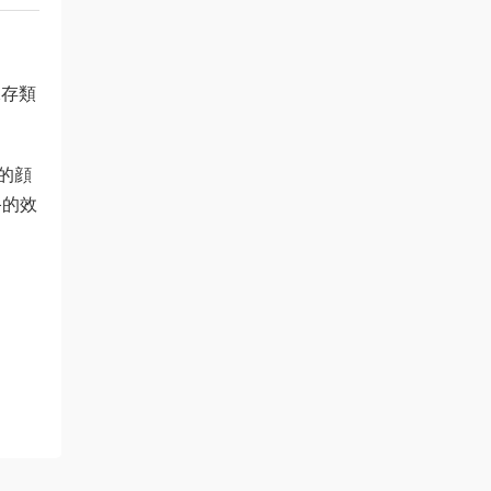
保存類
的顔
終的效