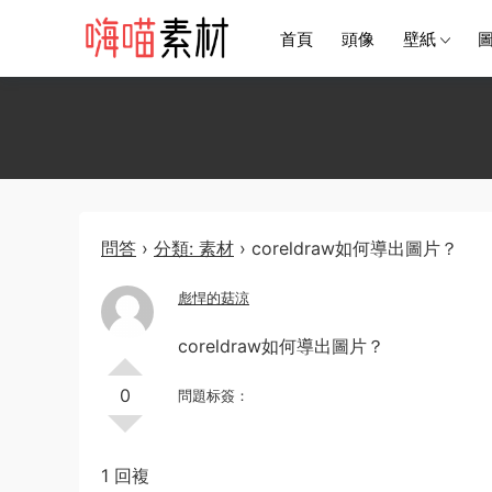
首頁
頭像
壁紙
問答
›
分類: 素材
›
coreldraw如何導出圖片？
彪悍的菇涼
coreldraw如何導出圖片？
0
問題标簽：
1 回複