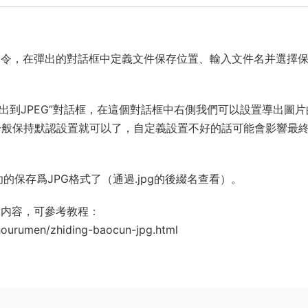
”命令，在彈出的對話框中定義文件保存位置、輸入文件名并選擇
。
導出到JPEG”對話框，在這個對話框中右側我們可以設置導出圖片
一般保持默認設置就可以了，自定義設置不好的話可能會影響最
的保存爲JPG格式了（通過.jpg的後綴名查看）。
關内容，可參考教程：
hourumen/zhiding-baocun-jpg.html