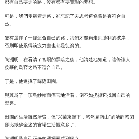
都有自己要走的路，沒有都有要實現的夢想。
可是，我們隻顧着走路，卻忘記了去思考這條路是否符合自
己。
隻有選擇了一條适合自己的路，我們才能夠走到勝利的彼岸，
否則即使累得筋疲力盡也都是徒勞的。
陶淵明，在看清了官場的黑暗之後，他清楚地知道，這條讓人
羨慕的爲官之路不适合自己。
于是，他選擇了歸隐田園。
與其爲了一頂烏紗帽而痛苦地活着，倒不如扔掉它找回自己的
樂趣。
田園的生活雖然清貧，但“采菊東籬下，悠然見南山”的清靜悠閑
卻比紙醉金迷的官場生活惬意多了。
陶淵明爲自己正确的選擇而感到慶幸。