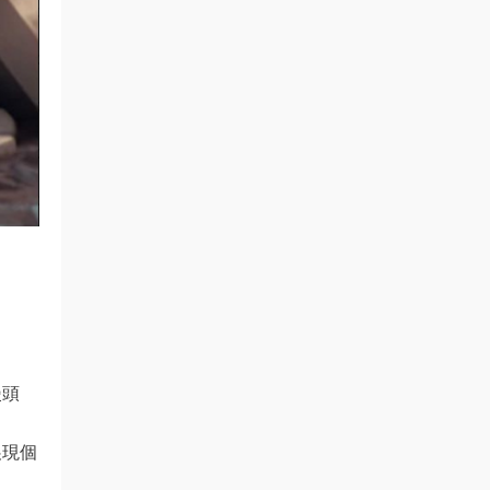
。
。
漫頭
展現個