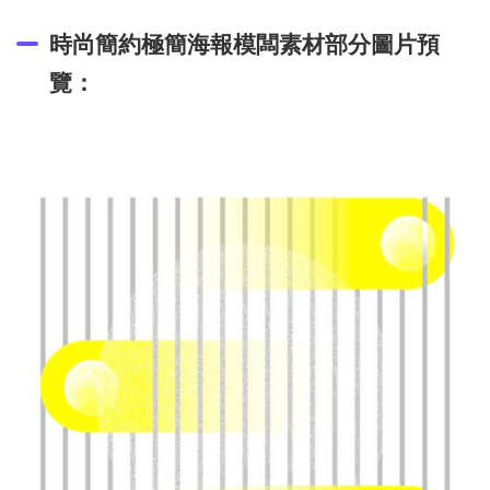
時尚簡約極簡海報模闆素材部分圖片預
覽：