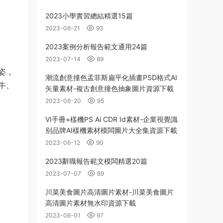
2023小學實習總結精選15篇
2023-06-21
93
2023案例分析報告範文通用24篇
2023-07-14
89
姿，
潮流創意撞色孟菲斯扁平化插畫PSD格式AI
牛、
矢量素材-複古創意撞色抽象圖片資源下載
2023-06-20
95
VI手冊+樣機PS Ai CDR Id素材-企業視覺識
别品牌AI樣機素材模闆圖片大全集資源下載
2023-06-12
90
2023辭職報告範文模闆精選20篇
2023-07-07
89
川菜美食圖片高清圖片素材-川菜美食圖片
高清圖片素材無水印資源下載
2023-06-01
97