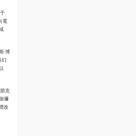
立于
向電
域
斯·博
科幻
以
博朋克
個彌
體改