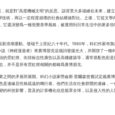
意思，就是對”高度機械文明”的反思。該背景大多描繪在未來，建
科學技術，再以一定程度崩壞的社會結構做對比。之後，它從文學
，它還演變爲一種視覺美學風格，被運用到日常生活中的衆多領
幻小說新浪潮運動。發端于上世紀八十年代。1980年，科幻作家布魯
幻小說《神經漫遊者》将賽博朋克這個詞發揚光大，并開啓了一種
頭的霓虹燈、街排标志性廣告以及高樓建築等，通常搭配色彩是
志，并不是所有霓虹燈相關的都稱爲賽博朋克。
業之間的矛盾而展開。科幻小說家勞侖斯·普爾森曾嘗試定義賽
色是邊緣且性格疏遠的獨行者。他們生活在社會群體的邊緣，一
變的科技影響，普及的計算機化信息籠罩全球，以及侵入性的人