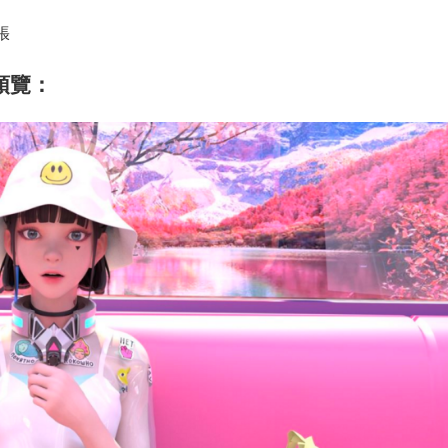
張
預覽：