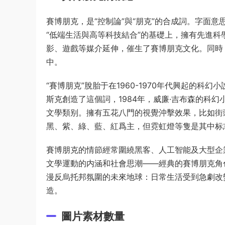
賽博朋克，是“控制論”與“朋克”的合成詞。字面
“低端生活與高等科技結合”的基礎上，擁有先進
影、遊戲等媒介延伸，催生了賽博朋克文化。同時
中。
“賽博朋克”脫胎于在1960-1970年代興起的科
斯克創造了這個詞，1984年，威廉·吉布森的科
文學類别。擁有五花八門的視覺沖擊效果，比如街
黑、紫、綠、藍、紅爲主，但霓虹燈等隻是其中标
賽博朋克的情節經常圍繞黑客、人工智能及大型企
文學運動的内涵和社會思潮——經典的賽博朋克角
漫反烏托邦氛圍的未來地球：日常生活受到急劇改
造。
圖片素材數量