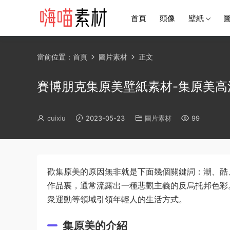
首頁
頭像
壁紙
當前位置：
首頁
圖片素材
正文
賽博朋克集原美壁紙素材-集原美高
cuixiu
2023-05-23
圖片素材
99
歡集原美的原因無非就是下面幾個關鍵詞：潮、酷
作品裏，通常流露出一種悲觀主義的反烏托邦色彩
衆運動等領域引領年輕人的生活方式。
集原美的介紹