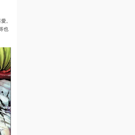
喜愛。
等也