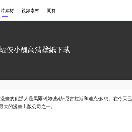
圖片素材
視頻素材
問答
蝙蝠俠小醜高清壁紙下載
C漫畫的創辦人是馬爾科姆·惠勒-尼古拉斯和迪克·多納。在今天
最大的漫畫出版公司之一。