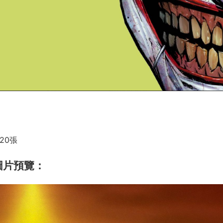
20張
圖片預覽：