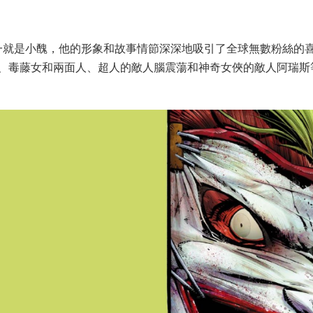
一就是小醜，他的形象和故事情節深深地吸引了全球無數粉絲的
、毒藤女和兩面人、超人的敵人腦震蕩和神奇女俠的敵人阿瑞斯