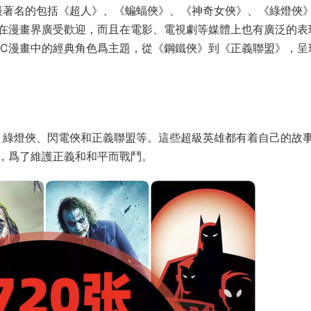
最著名的包括《超人》、《蝙蝠俠》、《神奇女俠》、《綠燈俠
在漫畫界廣受歡迎，而且在電影、電視劇等媒體上也有廣泛的表
DC漫畫中的經典角色爲主題，從《鋼鐵俠》到《正義聯盟》，呈
、綠燈俠、閃電俠和正義聯盟等。這些超級英雄都有着自己的故
，爲了維護正義和和平而戰鬥。